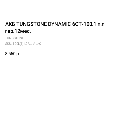
АКБ TUNGSTONE DYNAMIC 6СТ-100.1 п.п
гар.12мес.
TUNGSTONE
SKU:
100L(1)-L2АШ-АШ-0
8 550
р.